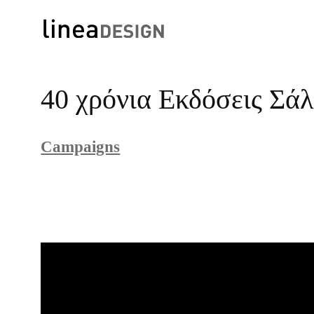
Skip
to
40 χρόνια Εκδόσεις Σάλ
content
Campaigns