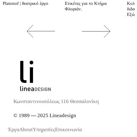
Platonof | θεατρικό έργο
Ετικέτες για το Κτήμα
Κολύ
Φλοριάν.
διδασ
Εξώφ
Κωνσταντινουπόλεως 116 Θεσσαλονίκη
© 1989
—
2025 Lineadesign
Έργα
About
Υπηρεσίες
Επικοινωνία