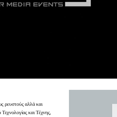
υς ρευστούς αλλά και
 Τεχνολογίας και Τέχνης,