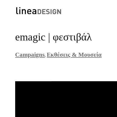
Skip
to
emagic | φεστιβάλ
content
Campaigns
Εκθέσεις & Μουσεία
, 