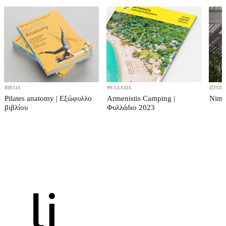
ΒΙΒΛΊΑ
ΦΥΛΛΆΔΙΑ
ΙΣΤΟΣΕ
Pilates anatomy | Εξώφυλλο
Armenistis Camping |
Nima
βιβλίου
Φυλλάδιο 2023