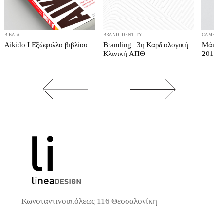
ΒΙΒΛΊΑ
BRAND IDENTITY
CAMPA
Aikido I Εξώφυλλο βιβλίου
Branding | 3η Καρδιολογική
Μάιο
Κλινική ΑΠΘ
2010
Κωνσταντινουπόλεως 116 Θεσσαλονίκη