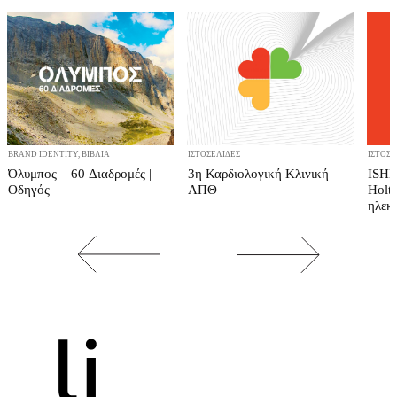
BRAND IDENTITY, ΒΙΒΛΊΑ
ΙΣΤΟΣΕΛΊΔΕΣ
ΙΣΤΟΣΕ
Όλυμπος – 60 Διαδρομές |
3η Καρδιολογική Κλινική
ISHN
Οδηγός
ΑΠΘ
Holte
ηλεκ