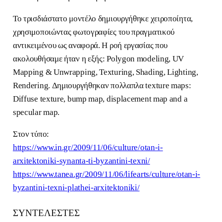
Το τρισδιάστατο μοντέλο δημιουργήθηκε χειροποίητα,
χρησιμοποιώντας φωτογραφίες του πραγματικού
αντικειμένου ως αναφορά. Η ροή εργασίας που
ακολουθήσαμε ήταν η εξής: Polygon modeling, UV
Mapping & Unwrapping, Texturing, Shading, Lighting,
Rendering. Δημιουργήθηκαν πολλαπλα texture maps:
Diffuse texture, bump map, displacement map and a
specular map.
Στον τύπο:
https://www.in.gr/2009/11/06/culture/otan-i-
arxitektoniki-synanta-ti-byzantini-texni/
https://www.tanea.gr/2009/11/06/lifearts/culture/otan-i-
byzantini-texni-plathei-arxitektoniki/
ΣΥΝΤΕΛΕΣΤΕΣ