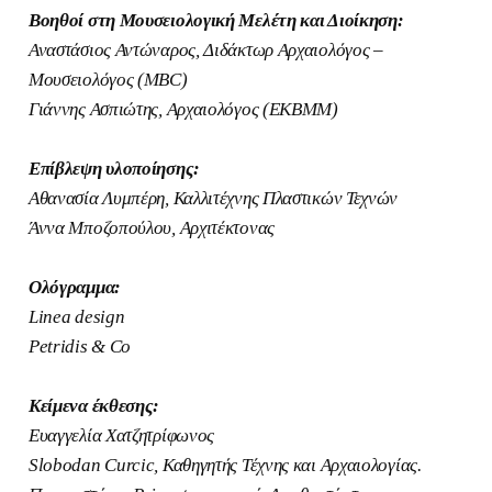
Βοηθοί στη Μουσειολογική Μελέτη και Διοίκηση:
Αναστάσιος Αντώναρος, Διδάκτωρ Αρχαιολόγος –
Μουσειολόγος (MBC)
Γιάννης Ασπιώτης, Αρχαιολόγος (ΕΚΒΜΜ)
Επίβλεψη υλοποίησης:
Αθανασία Λυμπέρη, Καλλιτέχνης Πλαστικών Τεχνών
Άννα Μποζοπούλου, Αρχιτέκτονας
Ολόγραμμα:
Linea design
Petridis & Co
Κείμενα έκθεσης:
Ευαγγελία Χατζητρίφωνος
Slobodan Curcic, Καθηγητής Τέχνης και Αρχαιολογίας.