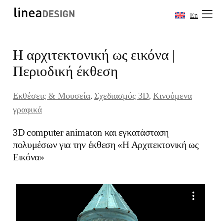
En
Skip
Η αρχιτεκτονική ως εικόνα |
to
content
Περιοδική έκθεση
Εκθέσεις & Μουσεία
Σχεδιασμός 3D
Κινούμενα
, 
, 
γραφικά
3D computer animaton και εγκατάσταση
πολυμέσων για την έκθεση «Η Αρχιτεκτονική ως
Εικόνα»