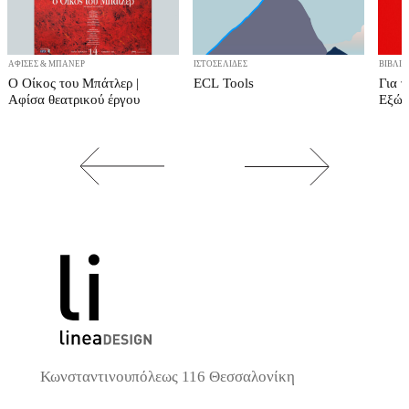
ΑΦΊΣΕΣ & ΜΠΆΝΕΡ
ΙΣΤΟΣΕΛΊΔΕΣ
ΒΙΒΛΊΑ
Ο Οίκος του Μπάτλερ |
ECL Tools
Για τ
Αφίσα θεατρικού έργου
Εξώφ
Κωνσταντινουπόλεως 116 Θεσσαλονίκη