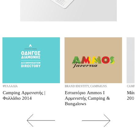
ΦΥΛΛΆΔΙΑ
BRAND IDENTITY, CAMPAIGNS
CAMPA
Camping Αρμενιστής |
Εστιατόριο Ammos I
Μάιο
Φυλλάδιο 2014
Αρμενιστής Camping &
2010
Bungalows