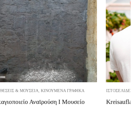
ΘΈΣΕΙΣ & ΜΟΥΣΕΊΑ, ΚΙΝΟΎΜΕΝΑ ΓΡΑΦΙΚΆ
ΙΣΤΟΣΕΛΊΔΕΣ
αγιοποιείο Αναϊρούση I Μουσείο
Kreisaufla